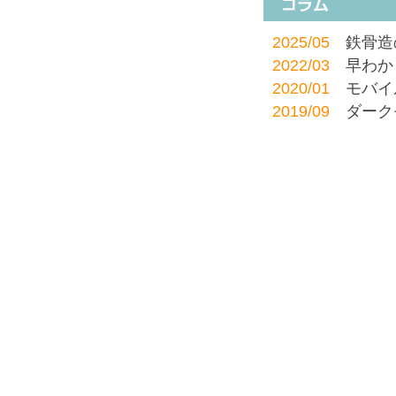
について
2026/05/26
「
2025/05
鉄骨造
ついて
2022/03
早わか
2026/03/25
フ
2020/01
モバイ
2026/01/16
「チ
2019/09
ダーク
2025/12/18
旧
2019/07
数字の
2025/07/15
フリ
2019/01
201
た
2018/03
積雪荷
2025/05/30
コ
2017/04
電卓で
2025/05/22
鉄
2017/04
電卓で
だくご質問 )
2017/03
電卓で
2025/04/01
旧
2016/12
電卓で
て
2016/04
地域係数
2025/02/12
フ
2016/01
何をい
うになりました
2015/06
知って
2025/01/15
旧タ
2015/02
剛性率
で終了します
2015/02
偏心率