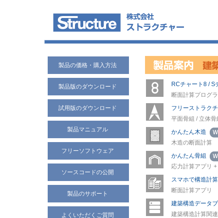
製品の価格・購入方法
RCチャート8 / Sチ
製品版のダウンロード
断面計算プログラ
試用版のダウンロード
フリーストラクチャ
平面骨組 / 立体骨
製品マニュアル
かんたん木造
木造の断面計算
フリーソフトウェア
かんたん骨組
応力計算アプリ 
ソースコードの公開
スマホで構造計算
断面計算アプリ
製品のサポート
建築構造データブ
建築構造計算関連
よくいただくご質問